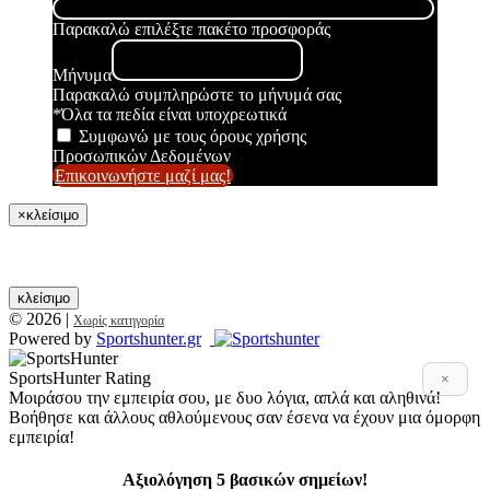
Παρακαλώ επιλέξτε πακέτο προσφοράς
Μήνυμα
Παρακαλώ συμπληρώστε το μήνυμά σας
*Όλα τα πεδία είναι υποχρεωτικά
Συμφωνώ με τους όρους χρήσης
Προσωπικών Δεδομένων
Επικοινωνήστε μαζί μας!
×
κλείσιμο
κλείσιμο
© 2026
|
Χωρίς κατηγορία
Powered by
Sportshunter.gr
SportsHunter Rating
×
Μοιράσου την εμπειρία σου, με δυο λόγια, απλά και αληθινά!
Βοήθησε και άλλους αθλούμενους σαν έσενα να έχουν μια όμορφη
εμπειρία!
Αξιολόγηση 5 βασικών σημείων!