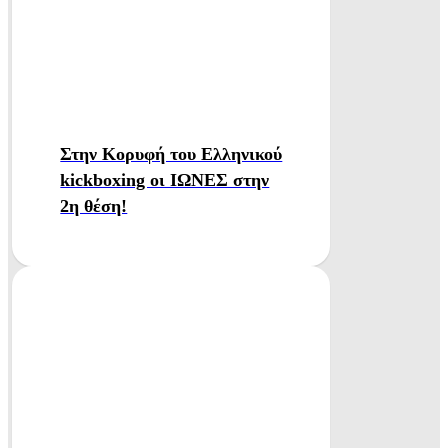
Στην Κορυφή του Ελληνικού
kickboxing οι ΙΩΝΕΣ στην
2η θέση!