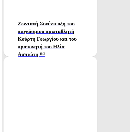
Ζωντανή Συνέντευξη του
παγκόσμιου πρωταθλητή
Κούρτη Γεωργίου και του
προπονητή του Ηλία
Ασπιώτη ￼