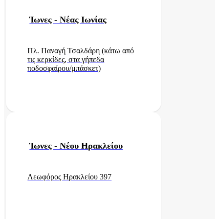
Ίωνες - Νέας Ιωνίας
Πλ. Παναγή Τσαλδάρη (κάτω από
τις κερκίδες, στα γήπεδα
ποδοσφαίρου/μπάσκετ)
Ίωνες - Νέου Ηρακλείου
Λεωφόρος Ηρακλείου 397