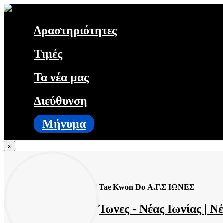
Δραστηριότητες
Τιμές
Φωτογραφίες
Τα νέα μας
Δραστηριότητες ⌄
Διεύθυνση
Προπονητής - Head Coach
Μήνυμα
x
Βρείτε μας στο χάρτη
Μήνυμα
Tae Kwon Do Α.Γ.Σ ΙΩΝΕΣ
Ίωνες - Νέας Ιωνίας | Ν
Τα νέα μας