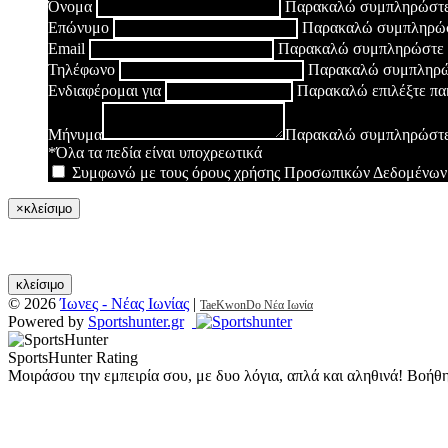
Όνομα
Παρακαλώ συμπληρώστε
Επώνυμο
Παρακαλώ συμπληρώσ
Email
Παρακαλώ συμπληρώστε έ
Τηλέφωνο
Παρακαλώ συμπληρώσ
Ενδιαφέρομαι για
Παρακαλώ επιλέξτε πα
Μήνυμα
Παρακαλώ συμπληρώστε
*Όλα τα πεδία είναι υποχρεωτικά
Συμφωνώ με τους όρους χρήσης Προσωπικών Δεδομένων
×
κλείσιμο
κλείσιμο
© 2026
Ίωνες - Νέας Ιωνίας
|
TaeKwonDo Νέα Ιωνία
Powered by
Sportshunter.gr
SportsHunter Rating
Μοιράσου την εμπειρία σου, με δυο λόγια, απλά και αληθινά! Βοήθ