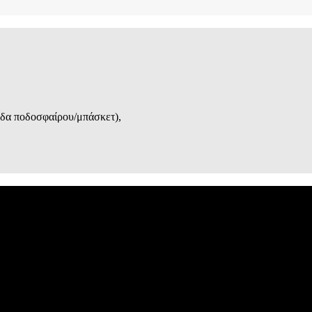
εδα ποδοσφαίρου/μπάσκετ),