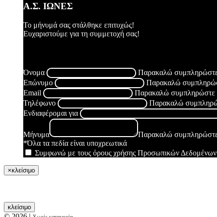
Α.Σ. ΙΩΝΕΣ
Το μήνυμά σας στάλθηκε επιτυχώς!
Ευχαριστούμε για τη συμμετοχή σας!
Συνέβη κάποιο σφάλμα, παρακαλώ δοκιμάστε ξανά.
Όνομα
Παρακαλώ συμπληρώστε
Επώνυμο
Παρακαλώ συμπληρώσ
Email
Παρακαλώ συμπληρώστε έ
Τηλέφωνο
Παρακαλώ συμπληρώσ
Ενδιαφέρομαι για
Μήνυμα
Παρακαλώ συμπληρώστε
*Όλα τα πεδία είναι υποχρεωτικά
Συμφωνώ με τους όρους χρήσης Προσωπικών Δεδομένων
×
κλείσιμο
κλείσιμο
© 2026
|
Χωρίς κατηγορία